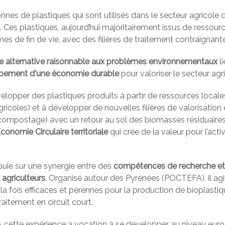
nes de plastiques qui sont utilisés dans le secteur agricole
Ces plastiques, aujourd’hui majoritairement issus de ressou
es de fin de vie, avec des filières de traitement contraignante
e alternative raisonnable aux problèmes environnementaux
li
pement d'une économie durable
pour valoriser le secteur agri
lopper des plastiques produits à partir de ressources local
icoles) et à développer de nouvelles filières de valorisation
compostage) avec un retour au sol des biomasses résiduaires (
Economie Circulaire territoriale
qui crée de la valeur pour l’acti
ppuie sur une synergie entre des
compétences de recherche et
 agriculteurs
. Organisé autour des Pyrénées (POCTEFA), il agi
à la fois efficaces et pérennes pour la production de bioplasti
aitement en circuit court.
 cette expérience a vocation à se développer au niveau eur