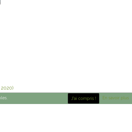
l 2020)
bles.
En savoir plus
J'ai compris !