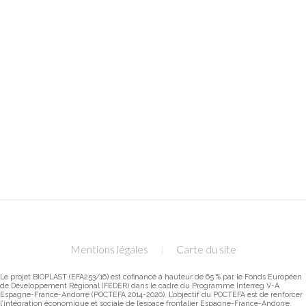
Mentions légales
Carte du site
Le projet BIOPLAST (EFA253/16) est cofinancé à hauteur de 65 % par le Fonds Européen
de Développement Régional (FEDER) dans le cadre du Programme Interreg V-A
Espagne-France-Andorre (POCTEFA 2014-2020). L’objectif du POCTEFA est de renforcer
l’intégration économique et sociale de l’espace frontalier Espagne-France-Andorre.