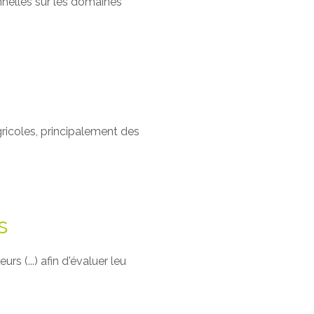
onnelles sur les domaines
gricoles, principalement des
s
rs (...) afin d'évaluer leu