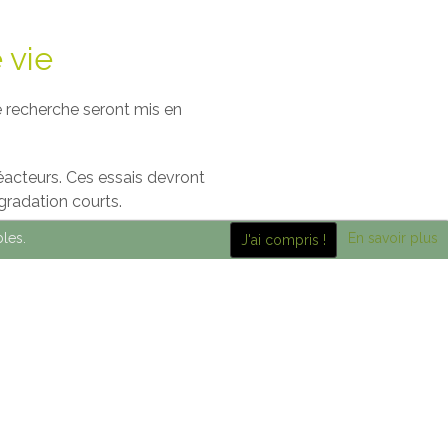
 vie
e recherche seront mis en
réacteurs. Ces essais devront
gradation courts.
bles.
En savoir plus
J'ai compris !